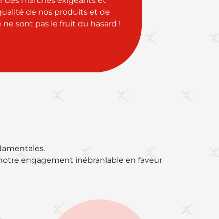
ur des marchés exigeants et
qualité de nos produits et de
e ne sont pas le fruit du hasard !
ndamentales.
de notre engagement inébranlable en faveur